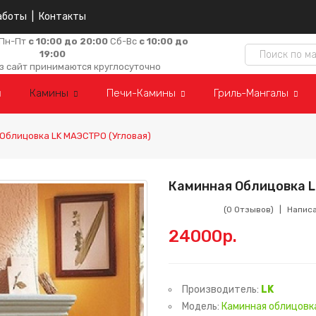
аботы
|
Контакты
Пн-Пт
с 10:00 до 20:00
Сб-Вс
с 10:00 до
19:00
з сайт принимаются круглосуточно
Камины
Печи-Камины
Гриль-Мангалы
Облицовка LK МАЭСТРО (угловая)
Каминная Облицовка L
(0 Отзывов)
Напис
24000р.
Производитель:
LK
Модель:
Каминная облицовка