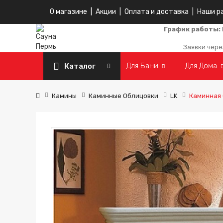
О магазине
|
Акции
|
Оплата и доставка
|
Наши р
График работы:
Заявки чере
Для Бани
Для Дома
Каталог
Камины
Каминные Облицовки
LK
Каминная 