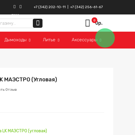
+7 (342) 202-10-11
|
+7 (342) 256-61-67
ВКонтакте
Instagram
0
0р.
Дымоходы
Литье
Аксессуары
K МАЭСТРО (угловая)
ать Отзыв
 LK МАЭСТРО (угловая)