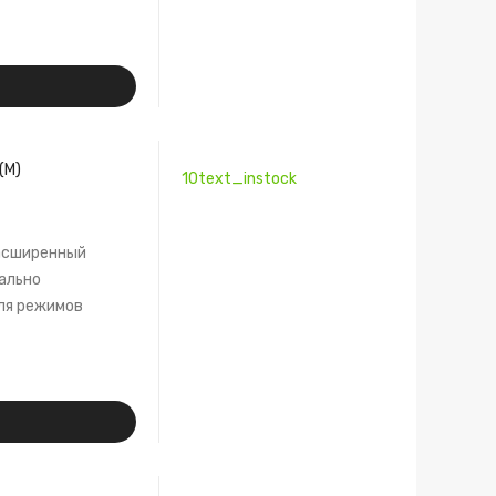
(М)
10text_instock
расширенный
мально
ля режимов