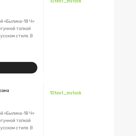
10text_instock
ой «Былина-18 Ч»
угунной топкой
усском стиле. В
рама
10text_instock
ой «Былина-18 Ч»
угунной топкой
усском стиле. В