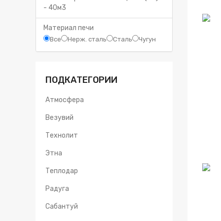
-
40
м3
Материал печи
Все
Нерж. сталь
Сталь
Чугун
ПОДКАТЕГОРИИ
Атмосфера
Везувий
Технолит
Этна
Теплодар
Радуга
Сабантуй