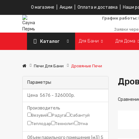
О магазине
|
Акции
|
Оплата и доставка
|
Наши р
График работы:
Заявки чере
Для Бани
Для Дома
Каталог
Печи Для Бани
Дровяные Печи
Дров
Параметры
Цена
5676
-
326000
р.
Сравнение
Производитель
Везувий
Радуга
Сабантуй
Теплодар
Технолит
Этна
Объем парильного помещения (м3)
5