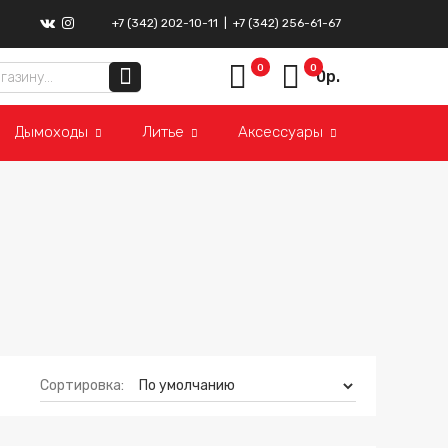
+7 (342) 202-10-11
|
+7 (342) 256-61-67
ВКонтакте
Instagram
0
0
0р.
Дымоходы
Литье
Аксессуары
Сортировка: