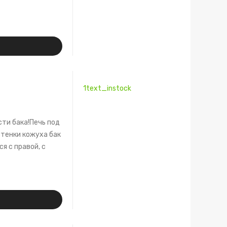
1text_instock
сти бака!Печь под
стенки кожуха бак
я с правой, с