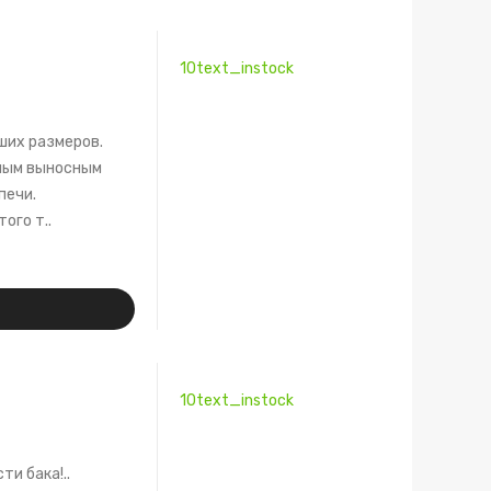
10text_instock
ших размеров.
ным выносным
печи.
ого т..
10text_instock
ти бака!..