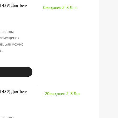
I 439) Для Печи
Ожидание 2-3 Дня
ва воды.
совмещения
чи. Бак можно
..
I 439) Для Печи
-2Ожидание 2-3 Дня
ва воды.