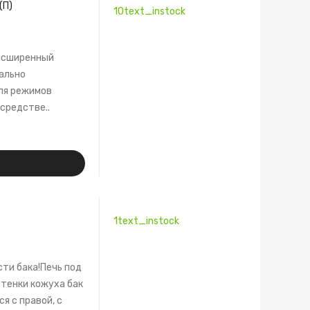
(П)
10text_instock
расширенный
мально
ля режимов
средстве..
1text_instock
сти бака!Печь под
стенки кожуха бак
я с правой, с