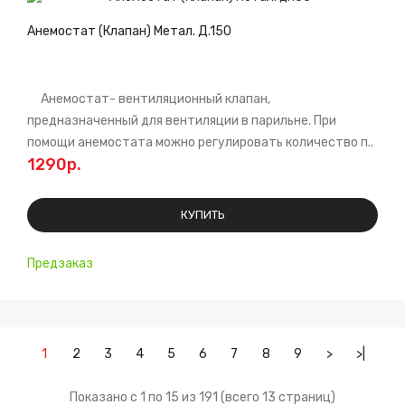
Анемостат (Клапан) Метал. Д.150
Анемостат- вентиляционный клапан,
предназначенный для вентиляции в парильне. При
помощи анемостата можно регулировать количество п..
1290р.
КУПИТЬ
Предзаказ
1
2
3
4
5
6
7
8
9
>
>|
Показано с 1 по 15 из 191 (всего 13 страниц)