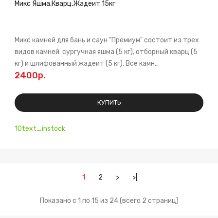
Микс Яшма,Кварц,Жадеит 15кг
Микс камней для бань и саун "Премиум" состоит из трех
видов камней: сургучная яшма (5 кг), отборный кварц (5
кг) и шлифованный жадеит (5 кг). Все камн..
2400р.
КУПИТЬ
10text_instock
1
2
>
>|
Показано с 1 по 15 из 24 (всего 2 страниц)