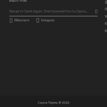
ваш E-mail.
Д
П
У
ВКонтакте
Instagram
К
К
Сауна Пермь © 2026