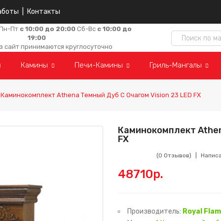
аботы
|
Контакты
Пн-Пт
с 10:00 до 20:00
Сб-Вс
с 10:00 до
19:00
з сайт принимаются круглосуточно
Камины
Печи-Камины
Гриль-Мангалы
Каминокомплект Athena Темный Дуб С Очагом Vision 23 LED FX
Каминокомплект Athen
FX
(0 Отзывов)
Напис
48710р.
Производитель:
Royal Fla