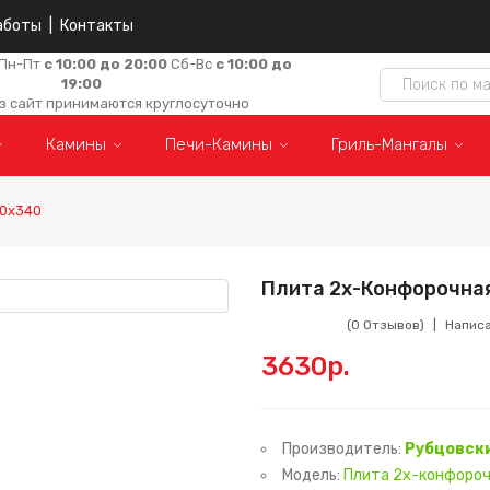
аботы
|
Контакты
Пн-Пт
с 10:00 до 20:00
Сб-Вс
с 10:00 до
19:00
з сайт принимаются круглосуточно
Камины
Печи-Камины
Гриль-Мангалы
10х340
Плита 2х-Конфорочная
(0 Отзывов)
Напис
3630р.
Производитель:
Рубцовски
Модель:
Плита 2х-конфороч