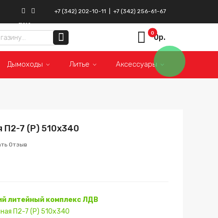
+7 (342) 202-10-11
|
+7 (342) 256-61-67
ВКонтакте
Instagram
0
0р.
Дымоходы
Литье
Аксессуары
 П2-7 (Р) 510х340
ать Отзыв
й литейный комплекс ЛДВ
ная П2-7 (Р) 510х340