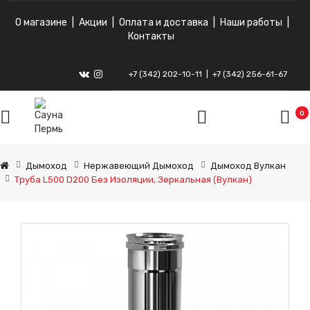
О магазине
|
Акции
|
Оплата и доставка
|
Наши работы
|
Контакты
+7 (342) 202-10-11
|
+7 (342) 256-61-67
ВКонтакте
Instagram
0
Дымоход
Нержавеющий Дымоход
Дымоход Вулкан
Труба L500 D200 Без Изоляции, Зеркальная (Вулкан)