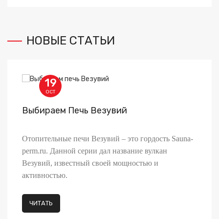
НОВЫЕ СТАТЬИ
19
OCT
Выбираем Печь Везувий
В
За
Отопительные печи Везувий – это гордость Sauna-
па
perm.ru. Данной серии дал название вулкан
Вы
Везувий, известный своей мощностью и
пр
активностью.
ка
ЧИТАТЬ