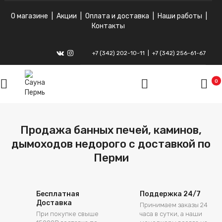
О магазине
|
Акции
|
Оплата и доставка
|
Наши работы
|
Контакты
+7 (342) 202-10-11
|
+7 (342) 256-61-67
ВКонтакте
Instagram
0
Продажа банных печей, каминов,
дымоходов недорого с доставкой по
Перми
Бесплатная
Поддержка 24/7
Доставка
Принимаем заказы 24
При покупке свыше
часа в сутки, а наши