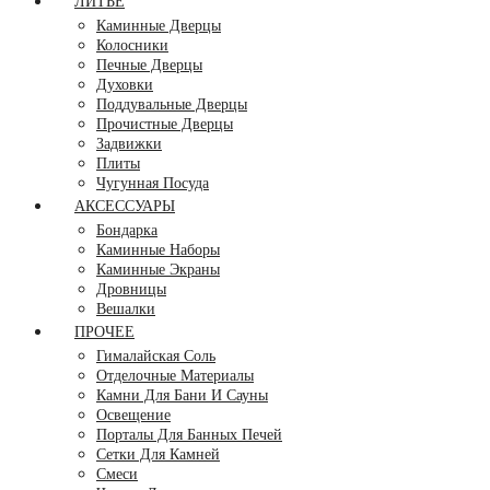
ЛИТЬЁ
Каминные Дверцы
Колосники
Печные Дверцы
Духовки
Поддувальные Дверцы
Прочистные Дверцы
Задвижки
Плиты
Чугунная Посуда
АКСЕССУАРЫ
Бондарка
Каминные Наборы
Каминные Экраны
Дровницы
Вешалки
ПРОЧЕЕ
Гималайская Соль
Отделочные Материалы
Камни Для Бани И Сауны
Освещение
Порталы Для Банных Печей
Сетки Для Камней
Смеси