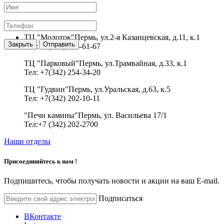
Sauna-perm.ru
ТЦ "Молоток"
Пермь, ул.2-я Казанцевская, д.11, к.1
Закрыть
Отправить
Тел: +7(342) 256-61-67
ТЦ "Парковый"
Пермь, ул.Трамвайная, д.33, к.1
Тел: +7(342) 254-34-20
ТЦ "Гудвин"
Пермь, ул.Уральская, д.63, к.5
Тел: +7(342) 202-10-11
"Печи камины"
Пермь, ул. Васильева 17/1
Тел:+7 (342) 202-2700
Наши отделы
Присоединяйтесь к нам !
Подпишитесь, чтобы получать новости и акции на ваш E-mail.
Подписаться
ВКонтакте