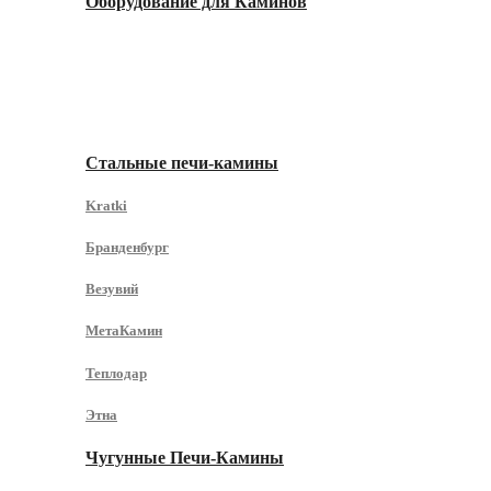
Оборудование для Каминов
Печи-Камины
Стальные печи-камины
Kratki
Бранденбург
Везувий
МетаКамин
Теплодар
Этна
Чугунные Печи-Камины