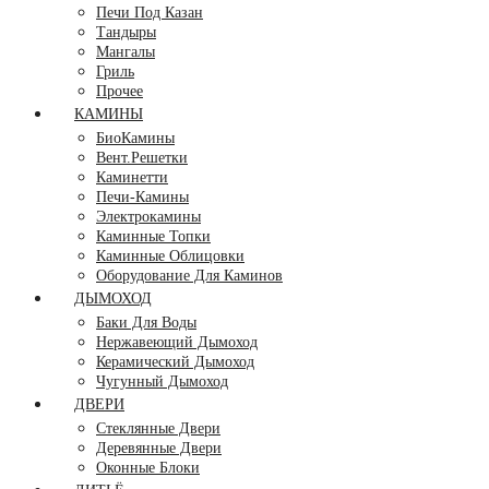
Печи Под Казан
Тандыры
Мангалы
Гриль
Прочее
КАМИНЫ
БиоКамины
Вент.Решетки
Каминетти
Печи-Камины
Электрокамины
Каминные Топки
Каминные Облицовки
Оборудование Для Каминов
ДЫМОХОД
Баки Для Воды
Нержавеющий Дымоход
Керамический Дымоход
Чугунный Дымоход
ДВЕРИ
Стеклянные Двери
Деревянные Двери
Оконные Блоки