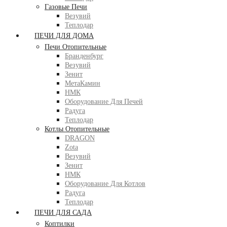
Газовые Печи
Везувий
Теплодар
ПЕЧИ ДЛЯ ДОМА
Печи Отопительные
Бранденбург
Везувий
Зенит
МетаКамин
НМК
Оборудование Для Печей
Радуга
Теплодар
Котлы Отопительные
DRAGON
Zota
Везувий
Зенит
НМК
Оборудование Для Котлов
Радуга
Теплодар
ПЕЧИ ДЛЯ САДА
Коптилки