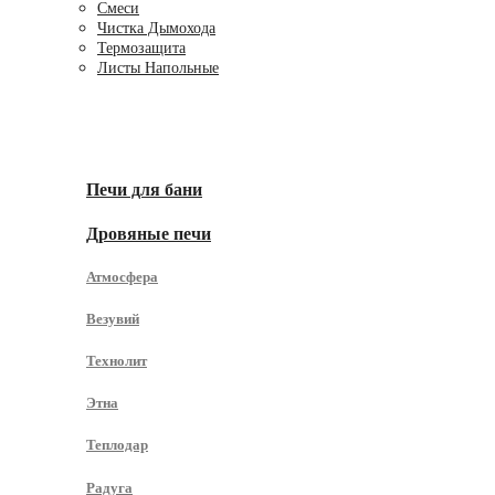
Смеси
Чистка Дымохода
Термозащита
Листы Напольные
Для Бани
Печи для бани
Дровяные печи
Атмосфера
Везувий
Технолит
Этна
Теплодар
Радуга