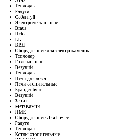
Этна
Теплодар
Радуга
Сабантуй
Электрические печи
Braus
Helo
LK
ВВД
Оборудование для электрокаменок
Теплодар
Газовые печи
Везувий
Теплодар
Печи для дома
Печи отопительные
Бранденбург
Везувий
Зенит
МетаКамин
НМК
Оборудование Для Печей
Радуга
Теплодар
Котлы отопительные