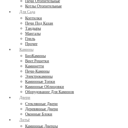
Печи Отопительные
Котлы Отопительные
Для Сада
Коптилки
Печи Под Казан
Тандыры
Мангалы
Гриль
Прочее
Камины
БиоКамины
Вент.Решетки
Каминетти
Печи-Камины
Электрокамины
Каминные Топки
Каминные Облицовки
Оборудование Для Каминов
Двери
Стеклянные Двери
Деревянные Двери
Оконные Блоки
Литьё
Каминные Дверцы