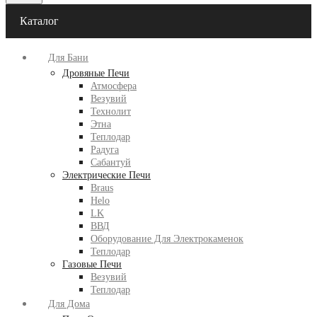
Каталог
Для Бани
Дровяные Печи
Атмосфера
Везувий
Технолит
Этна
Теплодар
Радуга
Сабантуй
Электрические Печи
Braus
Helo
LK
ВВД
Оборудование Для Электрокаменок
Теплодар
Газовые Печи
Везувий
Теплодар
Для Дома