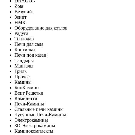
DRAGON
Zota
Везувий
Зенит
НМК
Оборудование для котлов
Радуга
Теплодар
Печи для сада
Коптилки
Печи под казан
Тандыры
Мангалы
Гриль
Прочее
Камины
БиоКамины
Вент.Решетки
Каминетти
Печи-Камины
Стальные печи-камины
Чугунные Печи-Камины
Электрокамины
3D Электрокамины
Каминокомплекты