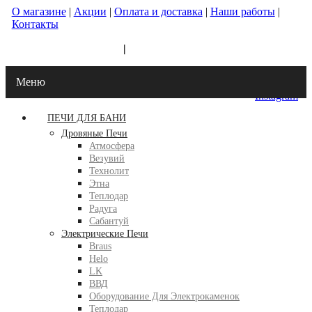
О магазине
|
Акции
|
Оплата и доставка
|
Наши работы
|
Контакты
+7 (342) 202-10-11
|
+7 (342) 256-61-67
Меню
ВКонтакте
Instagram
ПЕЧИ ДЛЯ БАНИ
Дровяные Печи
Атмосфера
Везувий
Технолит
Этна
Теплодар
Радуга
Сабантуй
Электрические Печи
Braus
Helo
LK
ВВД
Оборудование Для Электрокаменок
Теплодар