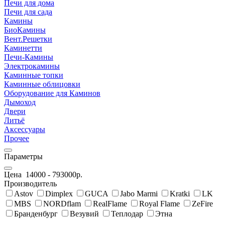
Печи для дома
Печи для сада
Камины
БиоКамины
Вент.Решетки
Каминетти
Печи-Камины
Электрокамины
Каминные топки
Каминные облицовки
Оборудование для Каминов
Дымоход
Двери
Литьё
Аксессуары
Прочее
Параметры
Цена
14000
-
793000
р.
Производитель
Astov
Dimplex
GUCA
Jabo Marmi
Kratki
LK
MBS
NORDflam
RealFlame
Royal Flame
ZeFire
Бранденбург
Везувий
Теплодар
Этна