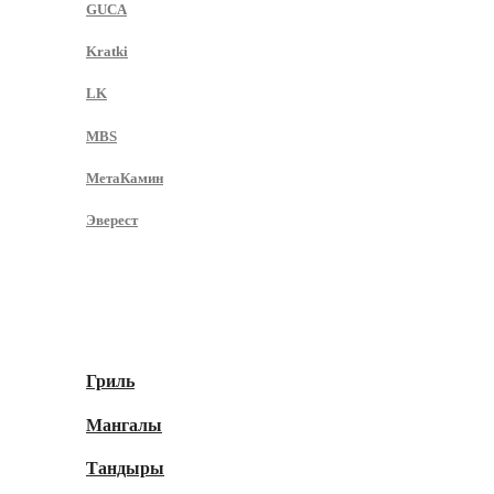
GUCA
Kratki
LK
MBS
МетаКамин
Эверест
Гриль-Мангалы
Гриль
Мангалы
Тандыры