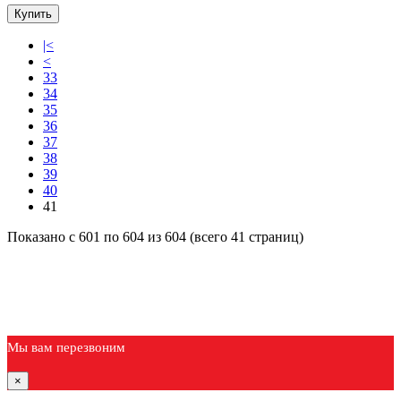
Купить
|<
<
33
34
35
36
37
38
39
40
41
Показано с 601 по 604 из 604 (всего 41 страниц)
Мы вам перезвоним
×