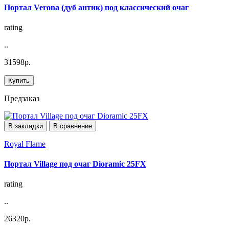
Портал Verona (дуб антик) под классический очаг
rating
..
31598р.
Купить
Предзаказ
В закладки
В сравнение
Royal Flame
Портал Village под очаг Dioramic 25FX
rating
..
26320р.