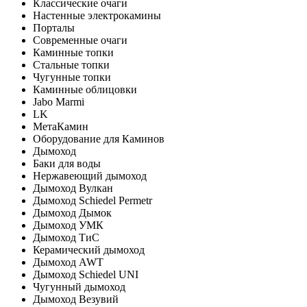
Классические очаги
Настенные электрокамины
Порталы
Современные очаги
Каминные топки
Стальные топки
Чугунные топки
Каминные облицовки
Jabo Marmi
LK
МетаКамин
Оборудование для Каминов
Дымоход
Баки для воды
Нержавеющий дымоход
Дымоход Вулкан
Дымоход Schiedel Permetr
Дымоход Дымок
Дымоход УМК
Дымоход ТиС
Керамический дымоход
Дымоход AWT
Дымоход Schiedel UNI
Чугунный дымоход
Дымоход Везувий