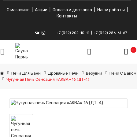
О магазине
|
Акции
|
Оплата и доставка
|
Наши работы
|
Контакты
+7 (342) 202-10-11
|
+7 (342) 256-61-67
ВКонтакте
Instagram
0
Печи Для Бани
Дровяные Печи
Везувий
Печи С Баком
Чугунная Печь Сенсация «АКВА» 16 (ДТ-4)